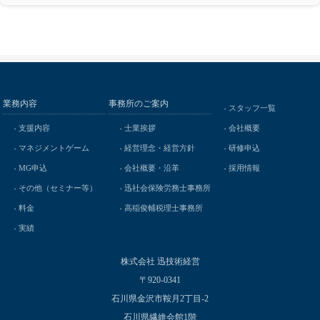
業務内容
事務所のご案内
スタッフ一覧
支援内容
士業挨拶
会社概要
マネジメントゲーム
経営理念・経営方針
研修申込
MG申込
会社概要・沿革
採用情報
その他（セミナー等）
迅社会保険労務士事務所
料金
高稲俊輔税理士事務所
実績
株式会社 迅技術経営
〒920-0341
石川県金沢市鞍月2丁目-2
石川県繊維会館1階