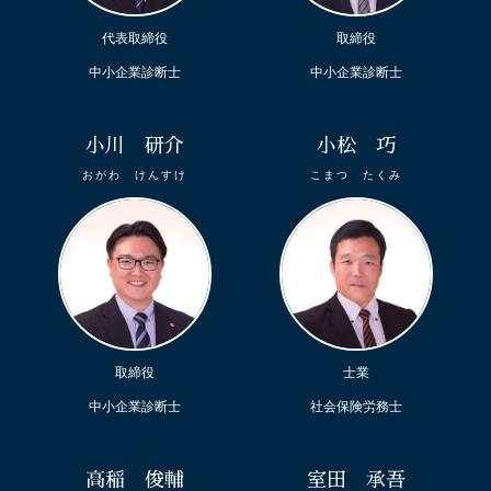
代表取締役
取締役
中小企業診断士
中小企業診断士
小川 研介
小松 巧
おがわ けんすけ
こまつ たくみ
取締役
士業
中小企業診断士
社会保険労務士
高稲 俊輔
室田 承吾