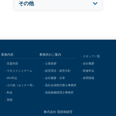
その他
業務内容
事務所のご案内
スタッフ一覧
支援内容
士業挨拶
会社概要
マネジメントゲーム
経営理念・経営方針
研修申込
MG申込
会社概要・沿革
採用情報
その他（セミナー等）
迅社会保険労務士事務所
料金
高稲俊輔税理士事務所
実績
株式会社 迅技術経営