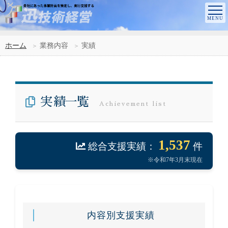
ホーム
業務内容
実績
実績一覧
Achievement list
1,537
総合支援実績：
件
※令和7年3月末現在
内容別支援実績